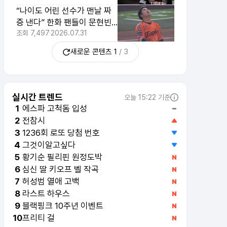
“나이도 어린 선수가 맨날 짜
증 낸다” 한화 팬들이 문현빈
비난하는 이유
조회
7,497
2026.07.31
새로운 콘텐츠
1
/
3
실시간 트렌드
오늘 15:22 기준
에스파 고척돔 입성
1
전참시
2
1236회 로또 당첨 번호
3
그것이알고싶다
4
황기순 필리핀 원정도박
5
심신 딸 키오프 벨 작곡
6
허성범 열애 고백
7
라스트 하우스
8
블랙핑크 10주년 이벤트
9
프리티 걸
10