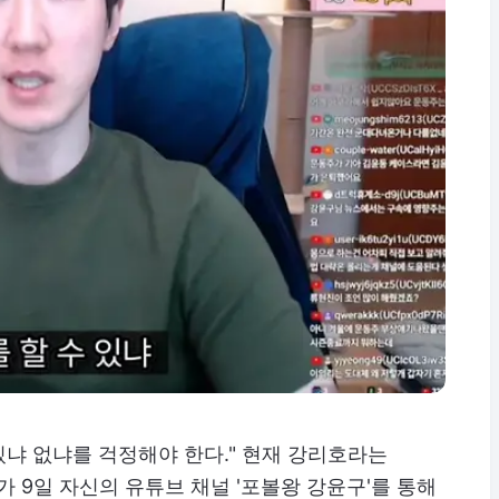
있냐 없냐를 걱정해야 한다." 현재 강리호라는
가 9일 자신의 유튜브 채널 '포볼왕 강윤구'를 통해