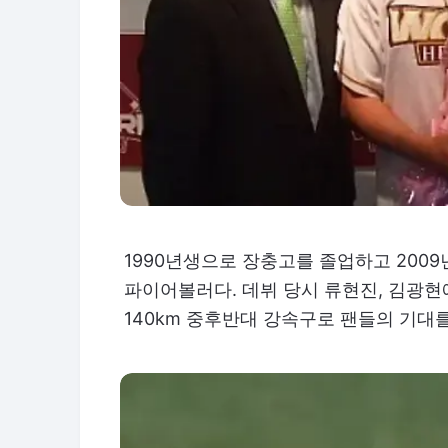
1990년생으로 장충고를 졸업하고 2009
파이어볼러다. 데뷔 당시 류현진, 김광
140km 중후반대 강속구로 팬들의 기대를