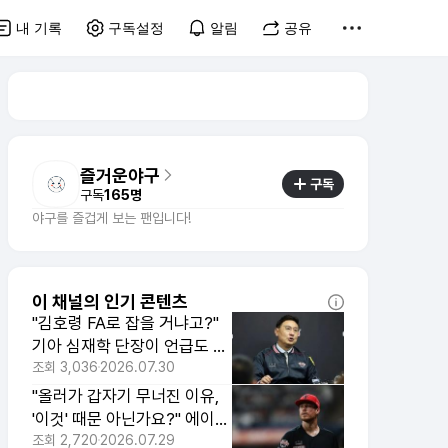
내 기록
구독설정
알림
공유
즐거운야구
구독
구독
165명
야구를 즐겁게 보는 팬입니다!
이 채널의 인기 콘텐츠
"김호령 FA로 잡을 거냐고?"
기아 심재학 단장이 언급도 안
하는 진짜 이유
조회
3,036
2026.07.30
"올러가 갑자기 무너진 이유,
'이것' 때문 아닌가요?" 에이스
들이 줄줄이 쓰러지는 이유
조회
2,720
2026.07.29