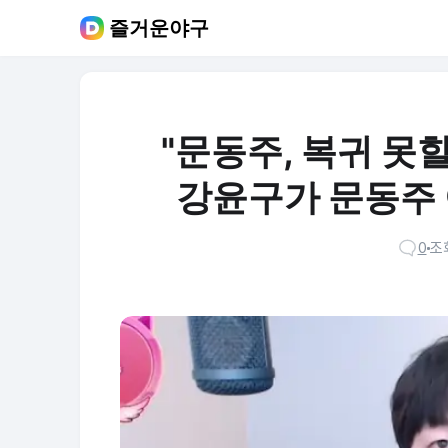
즐거운야구
"문동주, 복귀 못할
강윤구가 문동주 
0
조회