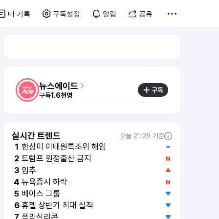
내 기록
구독설정
알림
공유
뉴스에이드
구독
구독
1.6천명
실시간 트렌드
오늘 21:29 기준
한상미 이태원특조위 해임
1
트럼프 원정출산 금지
2
입추
3
뉴욕증시 하락
4
베이스 그룹
5
휴젤 상반기 최대 실적
6
폴리실리콘
7