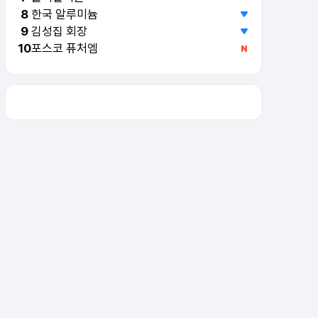
한국 알루미늄
8
김성집 회장
9
포스코 퓨처엠
10