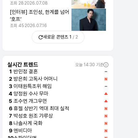
조회
28
2026.07.08
[인터뷰] 조인성, 한계를 넘어
‘호프’
조회
45
2026.07.16
새로운 콘텐츠
1
/
2
실시간 트렌드
오늘 14:30 기준
반민정 결혼
1
방은희 고독사 어머니
2
이태원특조위 해임
3
양정원 수사 무마
4
조수연 개그우먼
5
휴젤 상반기 역대 최대 실적
6
박성호 원조 갸루상
7
나솔사계 국화
8
엔비디아
9
스파이더맨