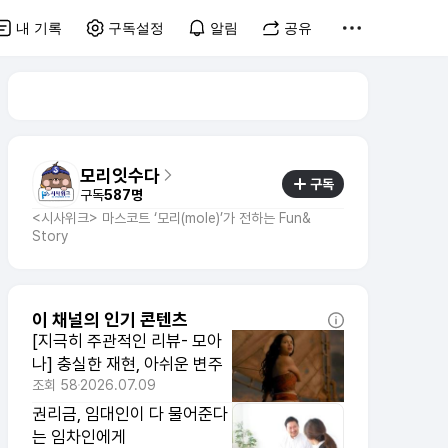
내 기록
구독설정
알림
공유
모리잇수다
구독
구독
587명
<시사위크> 마스코트 ‘모리(mole)’가 전하는 Fun&
Story
이 채널의 인기 콘텐츠
[지극히 주관적인 리뷰- 모아
나] 충실한 재현, 아쉬운 변주
조회
58
2026.07.09
권리금, 임대인이 다 물어준다
는 임차인에게