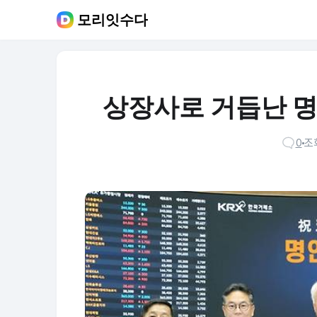
모리잇수다
상장사로 거듭난 명인
0
조회