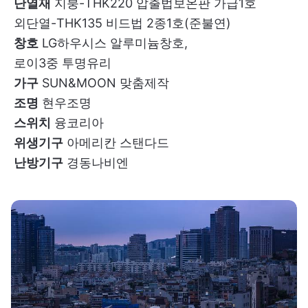
단열재
지붕-THK220 압출법보온판 가급1호
외단열-THK135 비드법 2종1호(준불연)
창호
LG하우시스 알루미늄창호,
로이3중 투명유리
가구
SUN&MOON 맞춤제작
조명
현우조명
스위치
융코리아
위생기구
아메리칸 스탠다드
난방기구
경동나비엔