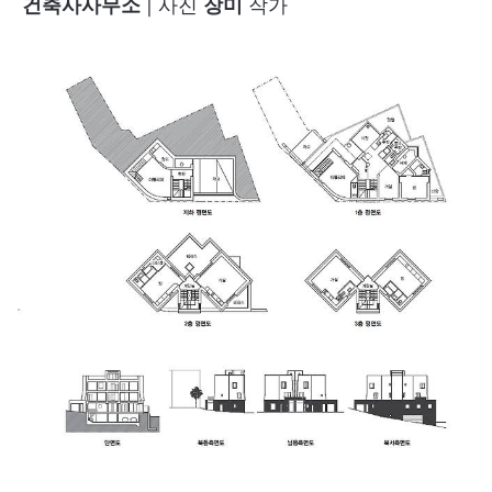
건축사사무소
| 사진
장미
작가