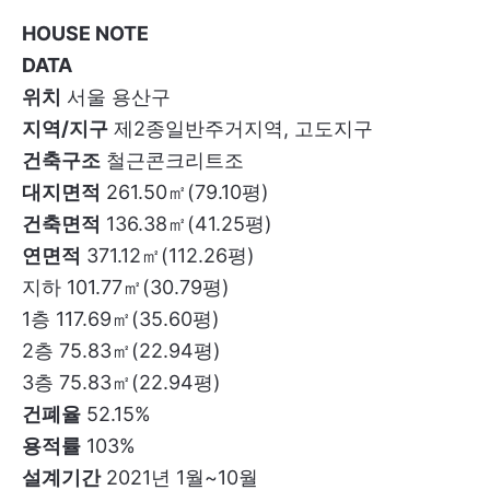
HOUSE NOTE
DATA
위치
서울 용산구
지역/지구
제2종일반주거지역, 고도지구
건축구조
철근콘크리트조
대지면적
261.50㎡(79.10평)
건축면적
136.38㎡(41.25평)
연면적
371.12㎡(112.26평)
지하 101.77㎡(30.79평)
1층 117.69㎡(35.60평)
2층 75.83㎡(22.94평)
3층 75.83㎡(22.94평)
건폐율
52.15%
용적률
103%
설계기간
2021년 1월~10월