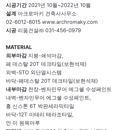
시공기간
2021년 10월~2022년 10월
설계
아크로마키 건축사사무소
02-6012-8015 www.archromaky.com
시공
리움건설㈜ 031-456-0979
MATERIAL
외부마감
지붕-쇄석마감,
페 데스탈 20T 데크타일(보현석재)
외벽-STO 외단열시스템
바닥-페데스탈 20T 데크타일(보현석재)
내부마감
천장-벤자민무어 에그쉘 수성페인트
내벽-벤자민무어 에그쉘 수성페인트,
흥 신스톤 6T 박판세라믹타일
바닥-12T 이태리 테라조타일,
안 이 원목마루