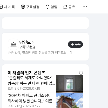
내 기록
구독설정
알림
공유
당인모
구독
구독
1.3천명
바쁜 일상, 필요한 생활 정보를 제가 챙겨드립니다
이 채널의 인기 콘텐츠
"물걸레도 세제도 아니었다"
방충망 찌든 먼지 한 번에 없애
는 기적의 재료 1위
조회
3.6만
2026.07.18
"20년차 아파트 관리소장이
퇴사하며 밝혔습니다.." 여름
에 탈나는 집의 신호 3가지
조회
7.6만
2026.07.27