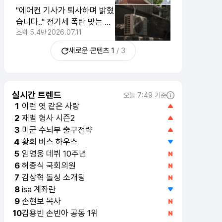
"에어컨 기사가 퇴사하며 밝혔
습니다.." 전기세 폭탄 맞는 습
관 3가지
조회
5.4만
2026.07.11
새로운 콘텐츠
1
/
3
실시간 트렌드
오늘 7:49 기준
이런 엿 같은 사랑
1
재벌 형사 시즌2
2
미군 수뇌부 출구전략
3
황희 버스 하우스
4
임영웅 데뷔 10주년
5
허종식 국회의원
6
김상혁 돌싱 소개팅
7
isa 계좌란
8
손현보 목사
9
김용빈 손빈아 공동 1위
10