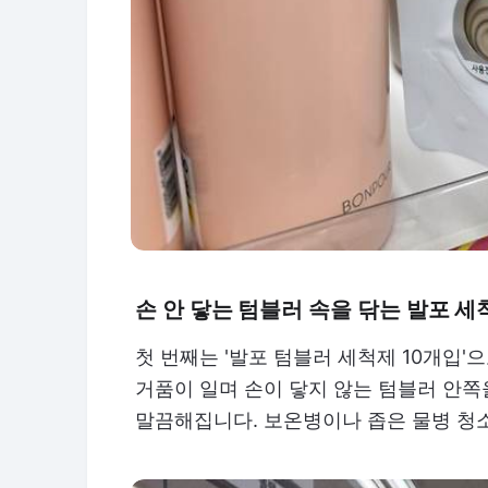
손 안 닿는 텀블러 속을 닦는 발포 세
첫 번째는 '발포 텀블러 세척제 10개입'으
거품이 일며 손이 닿지 않는 텀블러 안
말끔해집니다. 보온병이나 좁은 물병 청