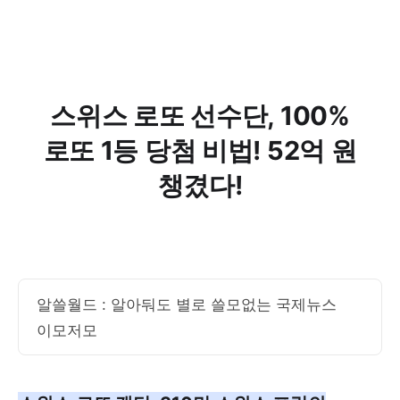
스위스 로또 선수단, 100%
로또 1등 당첨 비법! 52억 원
챙겼다!
알쓸월드 : 알아둬도 별로 쓸모없는 국제뉴스
이모저모