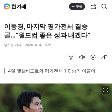
공유하기
통합검색
한겨레
구독
이동경, 마지막 평가전서 결승
골…“월드컵 좋은 성과 내겠다”
남지은 기자
2026. 6. 4. 17:36
요약보기
음성으로 듣기
번역 설정
글씨크기 조절하기
4일 엘살바도르와 평가전서 1-0 승리 이끌어
이미지 크게 보기