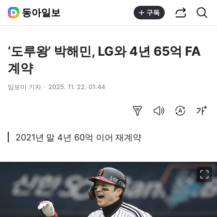
공유하기
통합검색
동아일보
구독
‘도루왕’ 박해민, LG와 4년 65억 FA
계약
임보미 기자
2025. 11. 22. 01:44
요약보기
음성으로 듣기
번역 설정
글씨크기 조절하기
2021년 말 4년 60억 이어 재계약
이미지 크게 보기