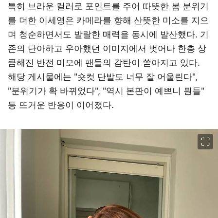
특히 브라운 컬러로 포인트를 주어 따뜻한 봄 분위기
를 더한 이세영은 카메라를 향해 산뜻한 미소를 지으
며 청순하면서도 발랄한 매력을 동시에 발산했다. 기
존의 단아하고 우아했던 이미지에서 벗어나 한층 상
큼해진 반전 미모에 팬들의 감탄이 쏟아지고 있다.
해당 게시물에는 "숏컷 단발도 너무 잘 어울린다",
"분위기가 확 바뀌었다", "역시 본판이 예쁘니 뭔들"
등 뜨거운 반응이 이어졌다.
이미지 크게 보기