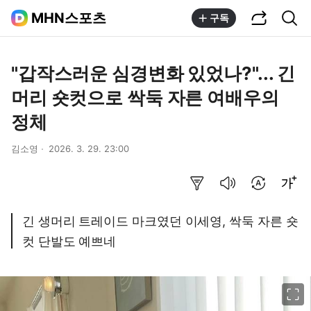
공유하기
통합검색
MHN스포츠
구독
"갑작스러운 심경변화 있었나?"... 긴
머리 숏컷으로 싹둑 자른 여배우의
정체
김소영
2026. 3. 29. 23:00
요약보기
음성으로 듣기
번역 설정
글씨크기 조절하기
긴 생머리 트레이드 마크였던 이세영, 싹둑 자른 숏
컷 단발도 예쁘네
이미지 크게 보기