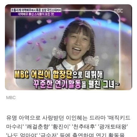
MBC
유명 아역으로 사랑받던 이인혜는 드라마 '매직키드
마수리' '쾌걸춘향' '황진이' '천추태후' '광개토태왕'
'나도 엄마야' '금수저' 등에 출연하며 연기 활동을