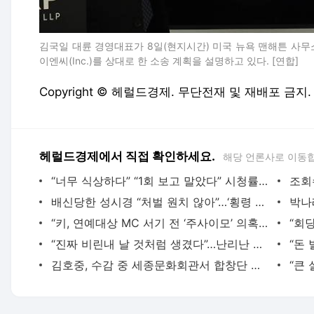
김국일 대륜 경영대표가 8일(현지시간) 미국 뉴욕 맨해튼 사무
이엔씨(Inc.)를 상대로 한 소송 계획을 설명하고 있다. [연합]
Copyright © 헤럴드경제. 무단전재 및 재배포 금지.
헤럴드경제에서 직접 확인하세요.
해당 언론사로 이동
“너무 식상하다” “1회 보고 말았다” 시청률 30%→1% 추락 나영석…망할 줄 알았더니
배신당한 성시경 “처벌 원치 않아”…‘횡령 혐의’ 매니저 불송치
“키, 연예대상 MC 서기 전 ‘주사이모’ 의혹 입장 밝혀라”…‘나혼산’ 팬들 뿔났다
“진짜 비린내 날 것처럼 생겼다”…난리난 완도 전복쿠션, 뭐길래
김호중, 수감 중 세종문화회관서 합창단 공연?…“사실무근, 단원도 아냐”