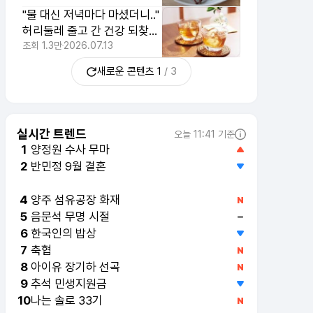
다
"물 대신 저녁마다 마셨더니.."
허리둘레 줄고 간 건강 되찾은
뜻밖의 1위 차
조회
1.3만
2026.07.13
새로운 콘텐츠
1
/
3
실시간 트렌드
오늘 11:41 기준
양정원 수사 무마
1
반민정 9월 결혼
2
휴젤 상반기 실적
3
양주 섬유공장 화재
4
음문석 무명 시절
5
한국인의 밥상
6
축협
7
아이유 장기하 선곡
8
추석 민생지원금
9
나는 솔로 33기
10