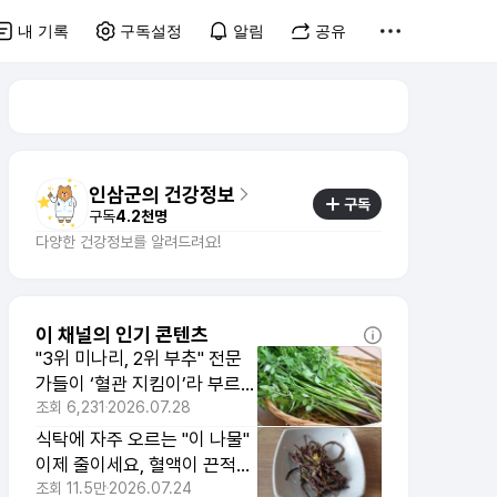
내 기록
구독설정
알림
공유
인삼군의 건강정보
구독
구독
4.2천명
다양한 건강정보를 알려드려요!
이 채널의 인기 콘텐츠
"3위 미나리, 2위 부추" 전문
가들이 ‘혈관 지킴이’라 부르는
채소 1위
조회
6,231
2026.07.28
식탁에 자주 오르는 "이 나물"
이제 줄이세요, 혈액이 끈적해
져 콜레스테롤 수치 올라갑니
조회
11.5만
2026.07.24