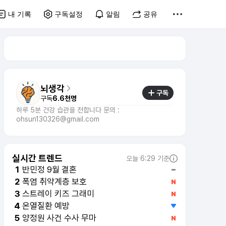
내 기록
구독설정
알림
공유
뇌생각
구독
구독
6.6천명
하루 5분 건강 습관을 전합니다 문의 :
ohsun130326@gmail.com
실시간 트렌드
오늘 6:29 기준
반민정 9월 결혼
1
폭염 취약계층 보호
2
스트레이 키즈 그래미
3
온열질환 예방
4
양정원 사건 수사 무마
5