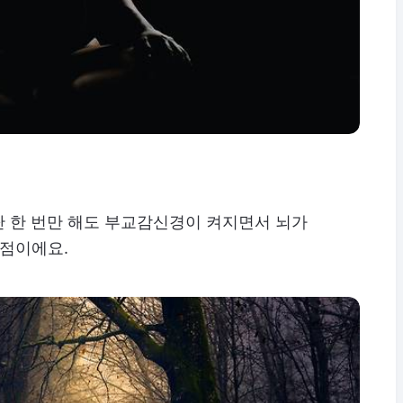
. 단 한 번만 해도 부교감신경이 켜지면서 뇌가
만점이에요.