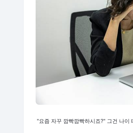
"요즘 자꾸 깜빡깜빡하시죠?" 그건 나이 