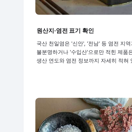
원산지·염전 표기 확인
국산 천일염은 '신안', '전남' 등 염전
불분명하거나 '수입산'으로만 적힌 제품
생산 연도와 염전 정보까지 자세히 적혀 