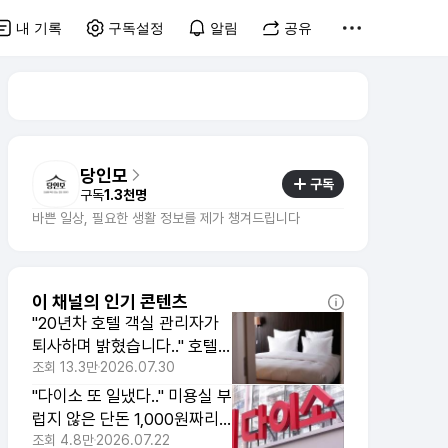
내 기록
구독설정
알림
공유
당인모
구독
구독
1.3천명
바쁜 일상, 필요한 생활 정보를 제가 챙겨드립니다
이 채널의 인기 콘텐츠
"20년차 호텔 객실 관리자가
퇴사하며 밝혔습니다.." 호텔
방에서 냄새가 안 나는 이유
조회
13.3만
2026.07.30
"다이소 또 일냈다.." 미용실 부
럽지 않은 단돈 1,000원짜리
여름 헤어템 3가지
조회
4.8만
2026.07.22