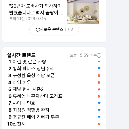
"20년차 도배사가 퇴사하며
밝혔습니다.." 벽지 곰팡이 부
르는 행동 3가지
조회
1.1만
2026.07.15
새로운 콘텐츠
1
/
3
실시간 트렌드
오늘 15:59 기준
이런 엿 같은 사랑
1
황희 폐버스 청년주택
2
구성환 옥상 식당 오픈
3
하영 배우
4
재벌 형사 시즌2
5
류혜영 나혼자산다 고경표
6
샤이니 민호
7
최성원 백혈병 완치
8
조규찬 해이 기러기 부부
9
신천지
10