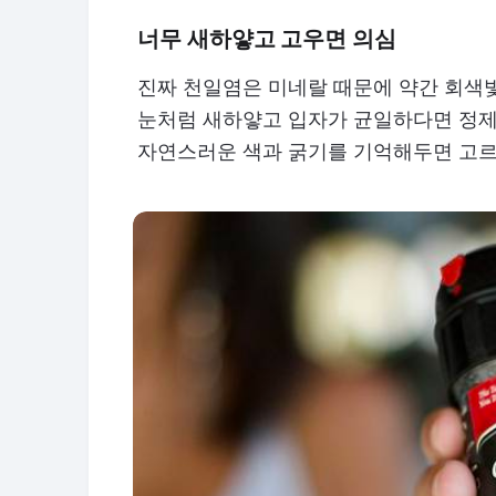
너무 새하얗고 고우면 의심
진짜 천일염은 미네랄 때문에 약간 회색
눈처럼 새하얗고 입자가 균일하다면 정제
자연스러운 색과 굵기를 기억해두면 고르