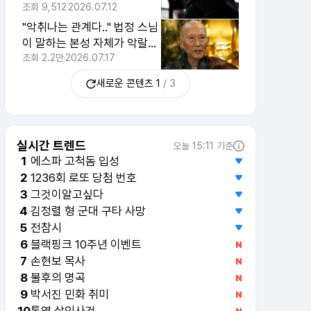
한 행동 1위
조회
9,512
2026.07.12
"악취나는 관계다.." 법정 스님
이 말하는 본성 자체가 악랄한
티나는 사람의 특징 4가지
조회
2.2만
2026.07.17
새로운 콘텐츠
1
/
3
실시간 트렌드
오늘 15:11 기준
에스파 고척돔 입성
1
1236회 로또 당첨 번호
2
그것이알고싶다
3
김정렬 형 군대 구타 사망
4
전참시
5
블랙핑크 10주년 이벤트
6
손현보 목사
7
불후의 명곡
8
박서진 민화 취미
9
통영 살인사건