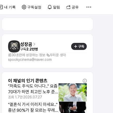
내 기록
구독설정
알림
공유
성장곰
구독
구독
2.2만명
📰30초만에 성장하는 정보 🗞️두터운 생각
spookycinema@naver.com
이 채널의 인기 콘텐츠
"저축도 주식도 아니다.." 요즘
70대가 하면 최고인 노후 준
비 1위
조회
1.7만
2026.07.27
"결혼식 가서 이러지 마세요.."
중년 90%가 잘 모르는 무례