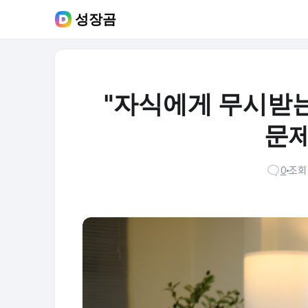
성장곰
"자식에게 무시받는 
문제
0
조회 