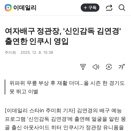
공유하기
통합검색
이데일리
구독
여자배구 정관장, '신인감독 김연경'
출연한 인쿠시 영입
주미희
2025. 12. 8. 15:38
요약보기
음성으로 듣기
번역 설정
글씨크기 조절하기
위파위 무릎 부상 후 재활 더뎌…올 시즌 한 경기도
못 뛰고 이별
[이데일리 스타in 주미희 기자] 김연경의 배구 예능
프로그램 ‘신인감독 김연경’에 출연해 얼굴을 알린 몽
골 출신 아웃사이드 히터 인쿠시가 정관장 유니폼을