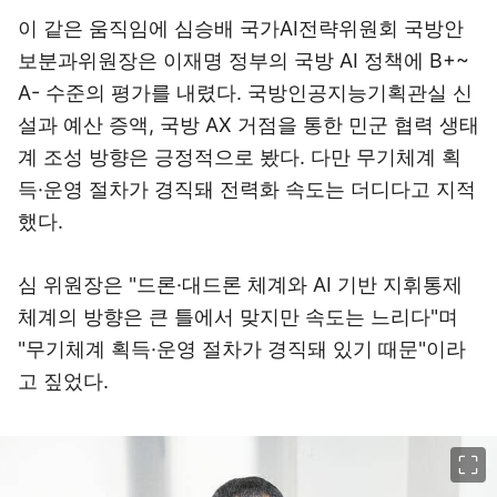
이 같은 움직임에 심승배 국가AI전략위원회 국방안
보분과위원장은 이재명 정부의 국방 AI 정책에 B+~
A- 수준의 평가를 내렸다. 국방인공지능기획관실 신
설과 예산 증액, 국방 AX 거점을 통한 민군 협력 생태
계 조성 방향은 긍정적으로 봤다. 다만 무기체계 획
득·운영 절차가 경직돼 전력화 속도는 더디다고 지적
했다.
심 위원장은 "드론·대드론 체계와 AI 기반 지휘통제
체계의 방향은 큰 틀에서 맞지만 속도는 느리다"며
"무기체계 획득·운영 절차가 경직돼 있기 때문"이라
고 짚었다.
이미지 크게 보기