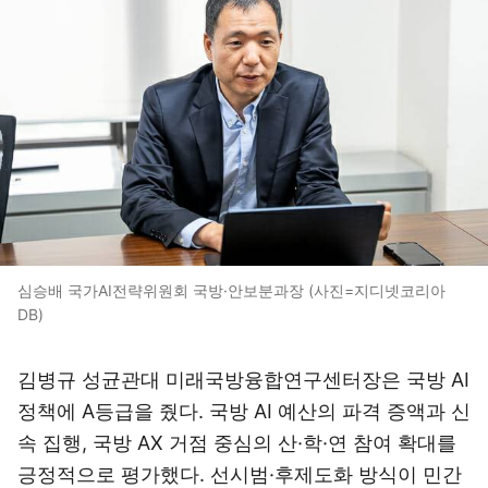
심승배 국가AI전략위원회 국방·안보분과장 (사진=지디넷코리아
DB)
김병규 성균관대 미래국방융합연구센터장은 국방 AI
정책에 A등급을 줬다. 국방 AI 예산의 파격 증액과 신
속 집행, 국방 AX 거점 중심의 산·학·연 참여 확대를
긍정적으로 평가했다. 선시범·후제도화 방식이 민간