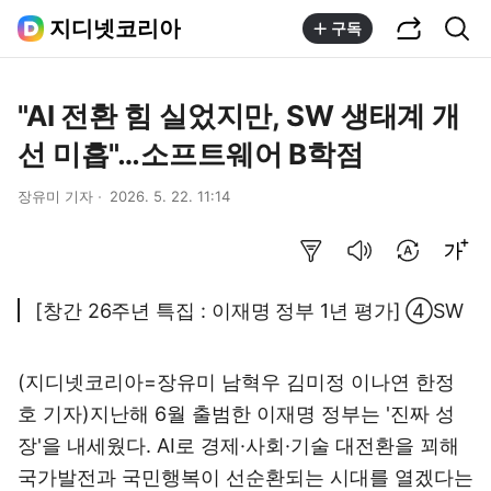
공유하기
통합검색
지디넷코리아
구독
"AI 전환 힘 실었지만, SW 생태계 개
선 미흡"…소프트웨어 B학점
장유미 기자
2026. 5. 22. 11:14
요약보기
음성으로 듣기
번역 설정
글씨크기 조절하기
[창간 26주년 특집 : 이재명 정부 1년 평가] ④SW
(지디넷코리아=장유미 남혁우 김미정 이나연 한정
호 기자)지난해 6월 출범한 이재명 정부는 '진짜 성
장'을 내세웠다. AI로 경제·사회·기술 대전환을 꾀해
국가발전과 국민행복이 선순환되는 시대를 열겠다는