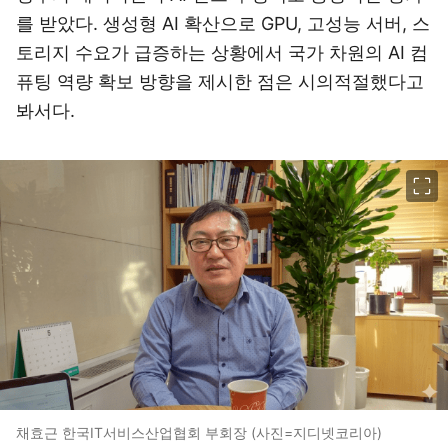
를 받았다. 생성형 AI 확산으로 GPU, 고성능 서버, 스
토리지 수요가 급증하는 상황에서 국가 차원의 AI 컴
퓨팅 역량 확보 방향을 제시한 점은 시의적절했다고
봐서다.
이미지 크게 보기
채효근 한국IT서비스산업협회 부회장 (사진=지디넷코리아)