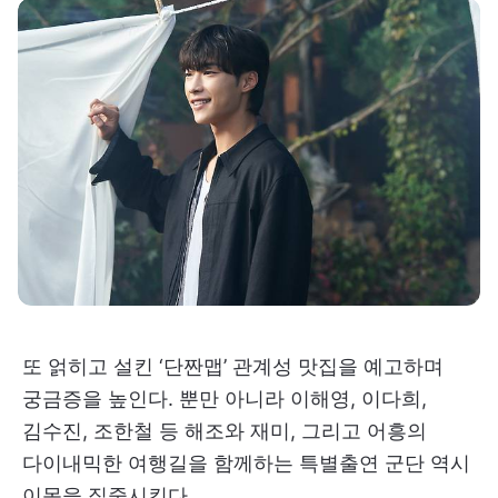
또 얽히고 설킨 ‘단짠맵’ 관계성 맛집을 예고하며
궁금증을 높인다. 뿐만 아니라 이해영, 이다희,
김수진, 조한철 등 해조와 재미, 그리고 어흥의
다이내믹한 여행길을 함께하는 특별출연 군단 역시
이목을 집중시킨다.