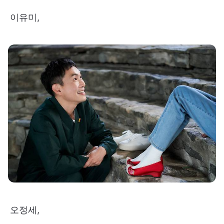
이유미,
오정세,