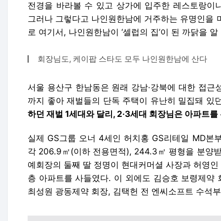
전경을 바라볼 수 있고 상가에 입주한 레스토랑이나
그러나 그렇다고 나인원한남에 거주하는 유명인을 마
로 여기서, 나인원한남이 ‘셀럽의 집’이 된 까닭을 알 
회장님도, 케이팝 스타도 모두 나인원한남에 산다
서울 용산구 한남동은 원래 강남·강북에 대한 접근
까지 좋아 재벌들의 단독 주택이 유난히 밀집돼 있던
하던 재벌 1세대와 달리, 2·3세대 회장님은 아파트를
실제 GS그룹 오너 4세인
허치홍 GS리테일 MD본
각 206.9㎡(이하 전용면적), 244.3㎡ 평형을 분
예회장의 둘째 딸
정명이 현대커머셜 사장
과
허영인 
층 아파트를 사들였다. 이 외에도 김승호 보령제약
최성원 광동제약 회장
, 김
택헌 전 엔씨소프트 수석