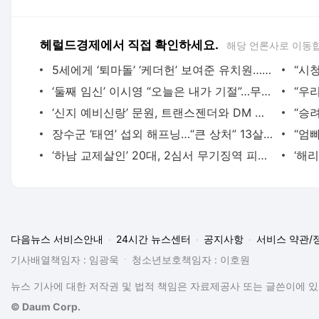
헤럴드경제에서 직접 확인하세요.
해당 언론사로 이동
5세에게 ‘퇴마돌’ ‘케더헌’ 보여준 유치원…엄마 “진심 화나는데, 항의하면 맘충이냐”
‘둘째 임신’ 이시영 “오늘은 내가 기절”…무슨일?
‘신지 예비신랑’ 문원, 트랜스젠더와 DM 해프닝…“오해 풀었다”
장수군 ‘태연’ 섭외 해프닝…“큰 상처” 13살 김태연, 결국 출연 포기
‘하남 교제살인’ 20대, 2심서 무기징역 피했다…“교화 여지 충분”
다음뉴스 서비스안내
24시간 뉴스센터
공지사항
서비스 약관/
기사배열책임자 : 임광욱
청소년보호책임자 : 이호원
뉴스 기사에 대한 저작권 및 법적 책임은 자료제공사 또는 글쓴이에 있으
© Daum Corp.