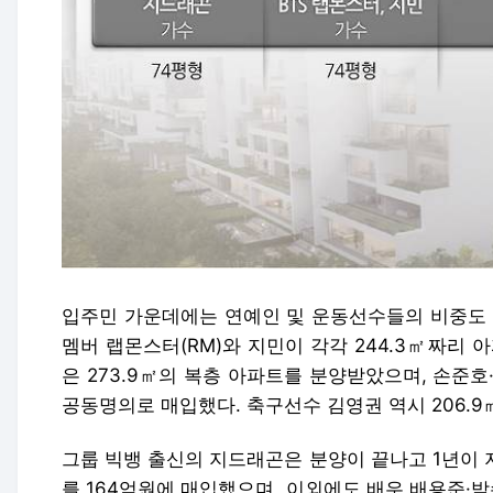
입주민 가운데에는
연예인 및 운동선수들의 비중도 
멤버
랩몬스터(RM)와 지민
이 각각 244.3㎡짜리 
은 273.9㎡의 복층 아파트를 분양받았으며,
손준호
공동명의로 매입했다.
축구선수 김영권
역시 206.
그룹
빅뱅 출신의 지드래곤
은 분양이 끝나고 1년이 지
를 164억원에 매입했으며, 이외에도 배우
배용준·박