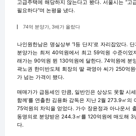
고급주택에 해당하지 않는다고 봤다. 서울시는 “고
필요하다”며 논평을 냈다.
74억 분양가, 3배가 올랐다
나인원한남은 명실상부 ‘1등 단지’로 자리잡았다. 단
분양가는 최저 40억원에서 최고 59억원 수준이었지
래가는 90억원 뛴 130억원에 달한다. 74억원에 분양
곽노권 한미반도체 회장의 딸 곽영아 씨가 250억원
가 넘는 가격이 됐다.
매매가가 급등세인 만큼, 일반인은 상상도 못할 시세
함께’를 연출한 김용화 감독은 지난 2월 273.9㎡의
75억원의 차익
을 얻었다. 가수 장윤정과 아나운서 
동명의로 분양받은 244.3㎡를 120억원에 매도해
3
다.