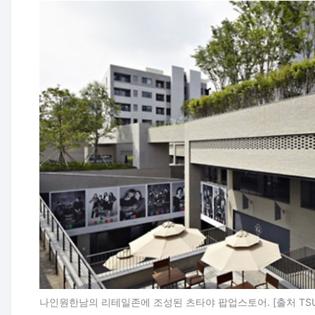
나인원한남의 리테일존에 조성된 츠타야 팝업스토어. [출처 TSUTAY