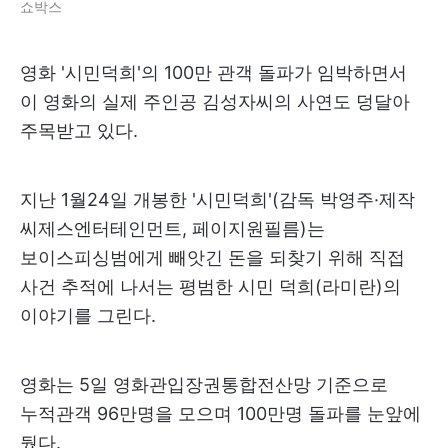
쇼박스
영화 '시민덕희'의 100만 관객 돌파가 임박하면서
이 영화의 실제 주인공 김성자씨의 사연도 덩달아
주목받고 있다.
지난 1월24일 개봉한 '시민덕희'(감독 박영주·제작
씨제스엔터테인먼트, 페이지원필름)는
보이스피싱범에게 빼앗긴 돈을 되찾기 위해 직접
사건 추적에 나서는 평범한 시민 덕희(라미란)의
이야기를 그린다.
영화는 5일 영화관입장권통합전산망 기준으로
누적관객 96만명을 모으며 100만명 돌파를 눈앞에
뒀다.