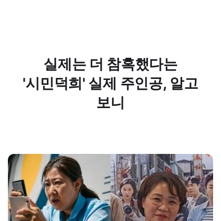
실제는 더 참혹했다는
'시민덕희' 실제 주인공, 알고
보니