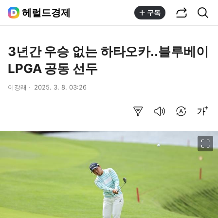
공유하기
통합검색
헤럴드경제
구독
3년간 우승 없는 하타오카..블루베이
LPGA 공동 선두
이강래
2025. 3. 8. 03:26
요약보기
음성으로 듣기
번역 설정
글씨크기 조절하기
이미지 크게 보기