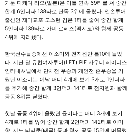
거둔 다케다 리오(일본)은 이틀 연속 69타를 쳐 중간
합계 6언더파 138타로 단독 3위에 올랐다. 엡손투어
출신인 재미교포 오스턴 김은 1타를 줄여 중간 합계
5언더파 139타로 가비 로페즈(멕시코)와 함께 공동
4위에 자리했다.
한국선수들중에선 이소미와 전지원만 톱10에 들었
다. 지난 달 유럽여자투어(LET) PIF 사우디 레이디스
인터내셔널에서 단체전 우승과 개인전 준우승을 거
뒀던 이소미는 이날 버디 4개에 보기 3개로 1언더파
를 추가해 중간 합계 3언더파 141타로 전지원과 함께
공동 8위를 달렸다.
첫날 공동 4위에 올랐던 윤이나는 버디 3개에 보기
4개로 1타를 잃어 중간 합계 2언더파 142타로 이미
향, 지노 티티쿤(태국) 등과 함께 공동 15위에 머물렀