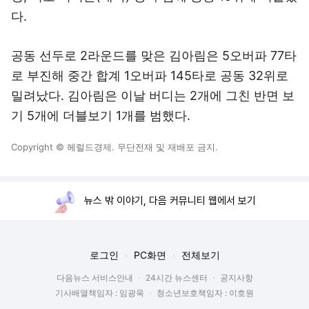
다.
공동 선두로 2라운드를 맞은 김아림은 5오버파 77타
로 부진해 중간 합계 1오버파 145타로 공동 32위로
밀려났다. 김아림은 이날 버디는 2개에 그친 반면 보
기 5개에 더블보기 1개를 범했다.
Copyright © 헤럴드경제. 무단전재 및 재배포 금지.
뉴스 밖 이야기, 다음 커뮤니티 웹에서 보기
로그인
PC화면
전체보기
다음뉴스 서비스안내
24시간 뉴스센터
공지사항
기사배열책임자 : 임광욱
청소년보호책임자 : 이호원