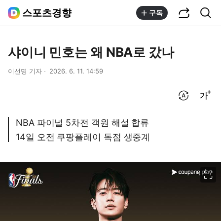
공유하기
통합검색
스포츠경향
구독
샤이니 민호는 왜 NBA로 갔나
이선명 기자
2026. 6. 11. 14:59
번역 설정
글씨크기 조절하기
NBA 파이널 5차전 객원 해설 합류
14일 오전 쿠팡플레이 독점 생중계
이미지 크게 보기