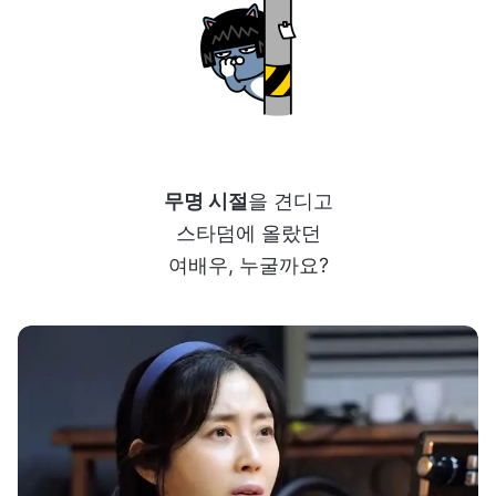
무명 시절
을 견디고
스타덤에 올랐던
여배우, 누굴까요?