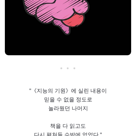
"《지능의 기원》에 실린 내용이
믿을 수 없을 정도로
놀라웠던 나머지
책을 다 읽고도
다시 펼쳐들 수밖에 없었다."