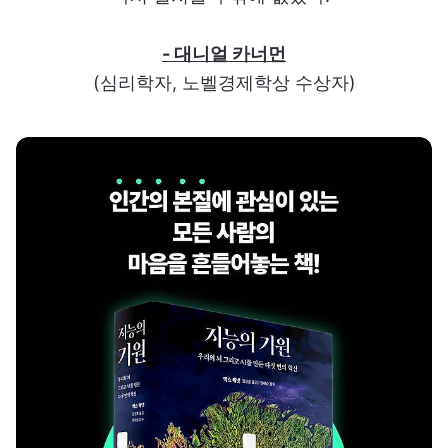
- 대니얼 카너먼
(심리학자, 노벨경제학상 수상자)