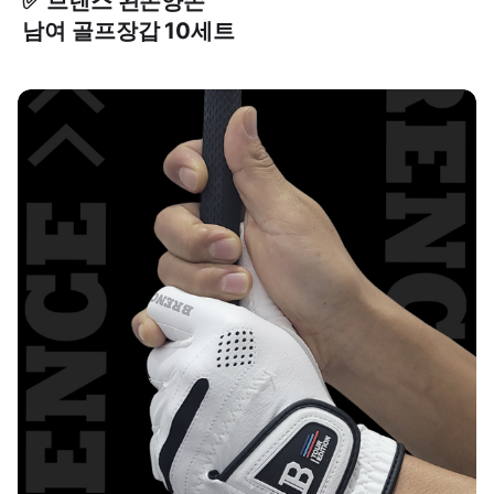
✅ 브렌스 왼손양손
남여 골프장갑 10세트