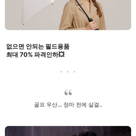
없으면 안되는 필드용품
최대 70% 파격인하💥
골프 우산... 장마 전에 살걸..