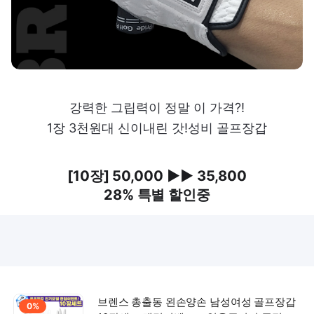
강력한 그립력이 정말 이 가격?!
1장 3천원대 신이내린 갓!성비 골프장갑
[10장] 50,000 ▶▶ 35,800
28% 특별 할인중
브렌스 총출동 왼손양손 남성여성 골프장갑
0%