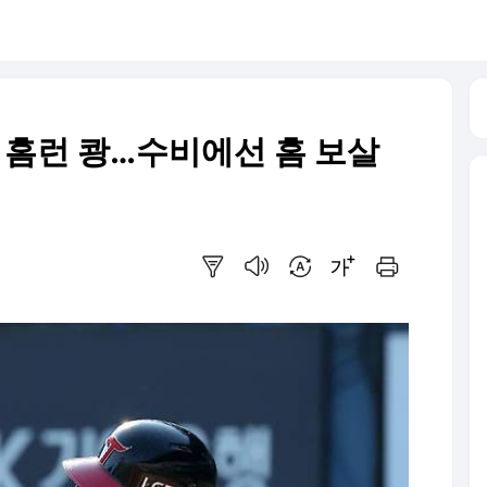
만에 홈런 쾅…수비에선 홈 보살
요약보기
음성으로 듣기
번역 설정
글씨크기 조절하기
인쇄하기