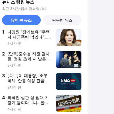
뉴시스 랭킹 뉴스
최근 3시간 집계 결과입니다.
많이 본 뉴스
탐독한 뉴스
1
나경원 "장기보유 1주택
자 세금폭탄 막겠다"…
소득세법 개정안 발의
5시간 전
2
[단독]중수청 지원 검사
들, 정원 초과 시 낮은
계급 임용…희망지 못
3시간 전
갈 수도
3
[속보]이 대통령, '호우
피해' 안동·의성 관할 4
개 면 특별재난지역 선
2시간 전
포
4
외국인 심판 성 접대 7
경기 들여다보니…한국
축구 '5승 2무'
4시간 전