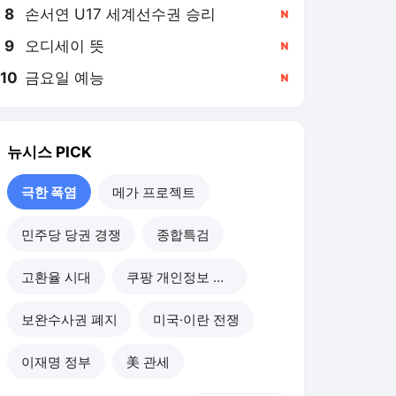
8
손서연 U17 세계선수권 승리
,신규
9
오디세이 뜻
,신규
10
금요일 예능
,신규
뉴시스
PICK
극한 폭염
메가 프로젝트
민주당 당권 경쟁
종합특검
고환율 시대
쿠팡 개인정보 유출
보완수사권 폐지
미국·이란 전쟁
이재명 정부
美 관세