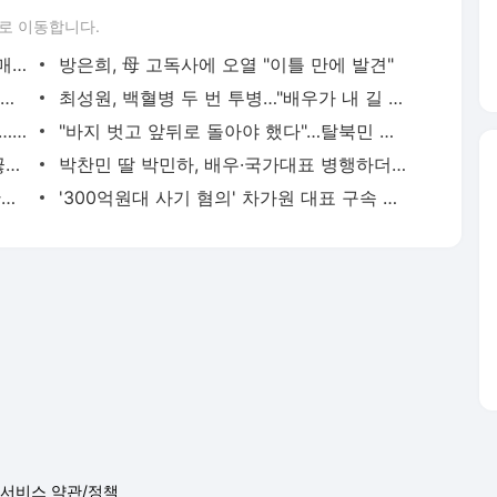
로 이동합니다.
"서장훈, 28억에 산 서초 건물 450억에 매물로"
방은희, 母 고독사에 오열 "이틀 만에 발견"
외국인 심판 성 접대 7경기 들여다보니…한국 축구 '5승 2무'
최성원, 백혈병 두 번 투병…"배우가 내 길 아닌가 싶었다"
홍서범♥조갑경, 아들 불륜 사과 후 근황…밝은 미소
"바지 벗고 앞뒤로 돌아야 했다"…탈북민 김서아, 기쁨조 검사 수치심 회상
전현무 "전 연인 집착에 친구들과 연락 끊어"
박찬민 딸 박민하, 배우·국가대표 병행하더니…여유로운 근황 공개
김지수, '여행사 대표' 변신 근황 "가볼 만하니…"
'300억원대 사기 혐의' 차가원 대표 구속 송치
서비스 약관/정책