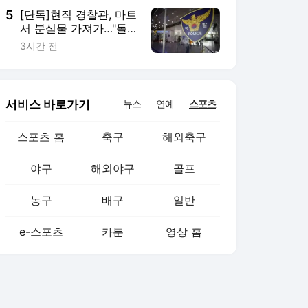
5
[단독]현직 경찰관, 마트
서 분실물 가져가…"돌
려주려했다"
3시간 전
서비스 바로가기
뉴스
연예
스포츠
스포츠 홈
축구
해외축구
야구
해외야구
골프
농구
배구
일반
e-스포츠
카툰
영상 홈