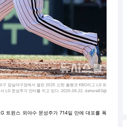
파구 잠실야구장에서 열린 2025 신한 쏠뱅크 KBO리그 LG 트
LG 문성주가 안타를 치고 있다. 2025.06.22. dahora83@
LG 트윈스 외야수 문성주가 714일 만에 대포를 폭