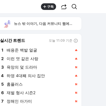
공유하기
검색
구독
뉴스 밖 이야기, 다음 커뮤니티 웹에서 보기
실시간 트렌드
오늘 11:09 기준
툴팁보기
1
배용준 백발 얼굴
,상승
2
이런 엿 같은 사랑
,상승
3
욕망의 덫 드라마
,신규
4
하영 4대째 의사 집안
,상승
5
홈플러스
,신규
6
재벌 형사 시즌2
,신규
7
정해인 아가미
,신규