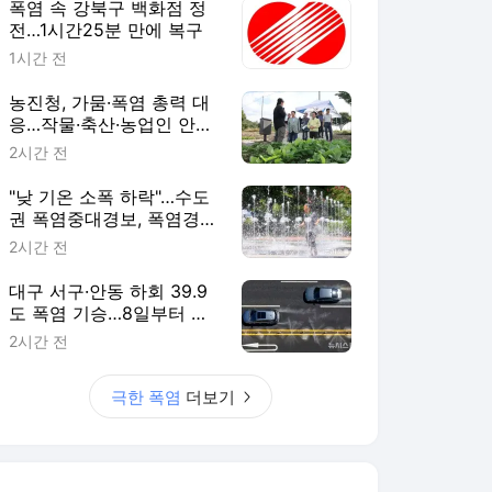
폭염 속 강북구 백화점 정
전…1시간25분 만에 복구
1시간 전
농진청, 가뭄·폭염 총력 대
응…작물·축산·농업인 안전
점검
2시간 전
"낮 기온 소폭 하락"…수도
권 폭염중대경보, 폭염경보
로 하향
2시간 전
대구 서구·안동 하회 39.9
도 폭염 기승…8일부터 강
풍(종합)
2시간 전
극한 폭염
더보기