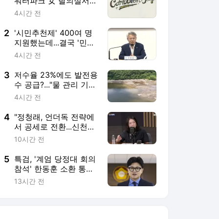
워터파크 女 탈의실서
'불법 촬영' 수사
4시간 전
2
'시민추천제' 400여 명
지원했는데...결국 '민형
배 인수위 인사'
4시간 전
3
저수율 23%에도 발전용
수 공급?..."물 관리 기준
현실화해야"
4시간 전
4
"정청래, 언더독 전략에
서 공세로 전환...신천지
의혹 계기로 전략 수정"
10시간 전
[박영환의 시사1번지]
5
특검, '계엄 당정대 회의
참석' 한동훈 소환 통
보…韓 "정치특검의 언
13시간 전
론 플레이"