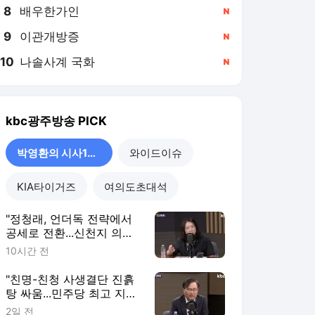
8
배우한가인
,신규
9
이관개방증
,신규
10
나솔사계 국화
,신규
kbc광주방송
PICK
박영환의 시사1번지
와이드이슈
KIA타이거즈
여의도초대석
"정청래, 언더독 전략에서
공세로 전환...신천지 의혹
계기로 전략 수정"[박영환
10시간 전
의 시사1번지]
"친명-친청 사생결단 진흙
탕 싸움...민주당 최고 지도
부, 봉숭아학당 되나?"[박
2일 전