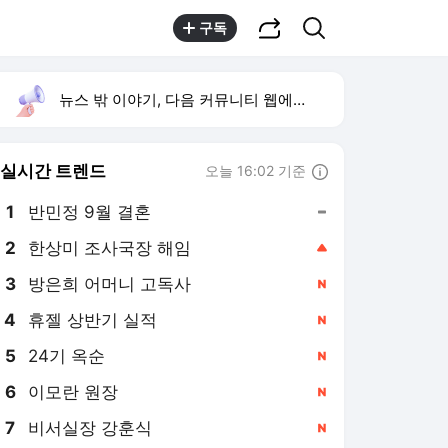
공유하기
검색
구독
뉴스 밖 이야기, 다음 커뮤니티 웹에서 보기
실시간 트렌드
오늘 16:02 기준
툴팁보기
1
반민정 9월 결혼
,유지
2
한상미 조사국장 해임
,상승
3
방은희 어머니 고독사
,신규
4
휴젤 상반기 실적
,신규
5
24기 옥순
,신규
6
이모란 원장
,신규
7
비서실장 강훈식
,신규