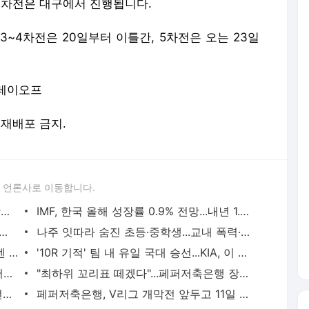
~4차전은 대구에서 진행됩니다.
 3~4차전은 20일부터 이틀간, 5차전은 오는 23일
플레이오프
및 재배포 금지.
 언론사로 이동합니다.
김건희 개입 의혹 어디가고...순천시 국감된 '문체위' 국감
IMF, 한국 올해 성장률 0.9% 전망...내년 1.8% 제시
피스텔서 50대 배달기사 흉기로 찌른 30대 남성
나주 잇따라 숨진 초등·중학생...교내 폭력·따돌림 없어
'단무지에 계란 한 줄' 4천원 김밥...이번엔 제주서 '바가지' 논란
'10R 기적' 팀 내 유일 국대 승선...KIA, 이 선수 없었으면 어쩔 뻔했나
"최하위 탈출 선언" 페퍼저축은행, 미디어데이 개최
"최하위 꼬리표 떼겠다"...페퍼저축은행 장소연 감독, 시즌 20승 목표
한국, 브라질에 0대 5 대패..홍명보호 2번째 패배
페퍼저축은행, V리그 개막전 앞두고 11일 출정식 개최