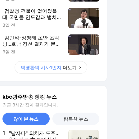
영환의 시사1번지]
"검찰청 건물이 없어졌을
때 국민들 안도감과 법치
자체도 붕괴"[박영환의 시
3일 전
사1번지]
"김민석-정청래 초반 초박
빙...호남 경선 결과가 분수
령"[박영환의 시사1번지]
3일 전
박영환의 시사1번지
더보기
kbc광주방송 랭킹 뉴스
최근 3시간 집계 결과입니다.
많이 본 뉴스
탐독한 뉴스
1
"남자다" 외치자 도주…