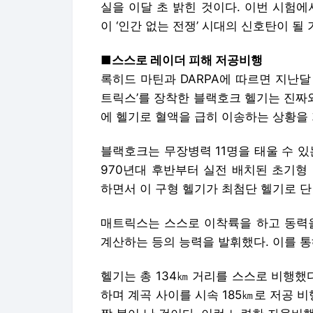
실을 이달 초 밝힌 것이다. 이번 시험
이 ‘인간 없는 전쟁’ 시대의 신호탄이 될
■스스로 레이더 피해 저공비행
록히드 마틴과 DARPA에 따르면 지난
트릭스’를 장착한 블랙호크 헬기는 진짜와
에 헬기로 혈액을 급히 이송하는 상황을 
블랙호크는 무장병력 11명을 태울 수 있
970년대 후반부터 실전 배치된 초기형
하면서 이 구형 헬기가 최첨단 헬기로 단
매트릭스는 스스로 이착륙을 하고 동력을
계산하는 등의 능력을 발휘했다. 이를 통
헬기는 총 134㎞ 거리를 스스로 비행했
하며 계곡 사이를 시속 185㎞로 저공 