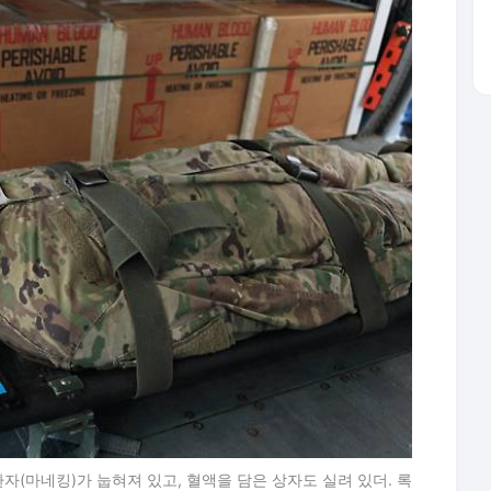
자(마네킹)가 눕혀져 있고, 혈액을 담은 상자도 실려 있더. 록