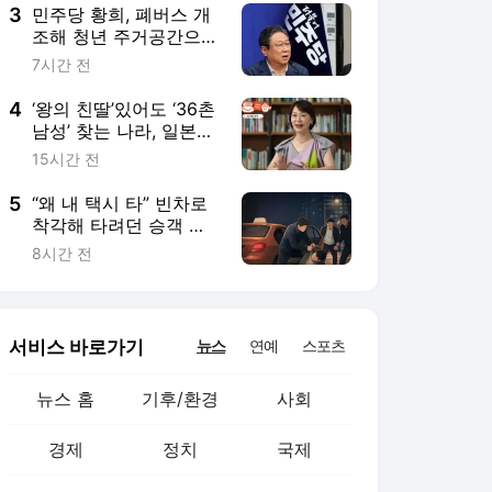
3
민주당 황희, 폐버스 개
조해 청년 주거공간으로
쓰자며 ‘버스하우스’ 제
7시간 전
안…국힘 “청년세대 모
욕”
4
‘왕의 친딸’있어도 ‘36촌
남성’ 찾는 나라, 일본은
왜 그럴까[플랫한 티타
15시간 전
임]
5
“왜 내 택시 타” 빈차로
착각해 타려던 승객 폭
행 30대 징역형
8시간 전
서비스 바로가기
뉴스
연예
스포츠
뉴스 홈
기후/환경
사회
경제
정치
국제