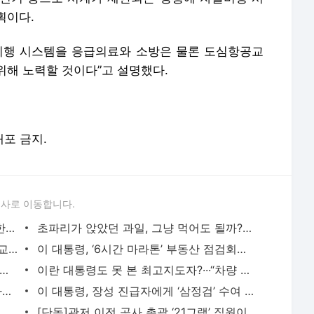
획이다.
비행 시스템을 응급의료와 소방은 물론 도심항공교
위해 노력할 것이다”고 설명했다.
배포 금지.
론사로 이동합니다.
축구협회, ‘국제경기 심판 성접대’ 파문, 한국축구 신뢰도 추락···‘2002 한일월드컵’ 신화
초파리가 앉았던 과일, 그냥 먹어도 될까?…여름철 꼭 알아야 할 식품 안전 상식
방콕 외곽 고교서 14세 학생 총기 난사···교직원 5명 포함 7명 사망
이 대통령, ‘6시간 마라톤’ 부동산 점검회의 “전폭적 공급 확대…기존 사고방식에 매달리지
하 없애겠다’던 오세훈 서울시, 지상층 이주 지원은 ‘찔끔’···“매입임대 급감 영향
이란 대통령도 못 본 최고지도자?···“차량 뒷좌석서 이뤄진 은밀한 만남, 얼굴도 못 보고 악수
장충금 100억 노리는 조폭, 그 옆엔 더 나쁜 경찰···‘악인 코믹극’이 뜬다
이 대통령, 장성 진급자에게 ‘삼정검’ 수여 “다시 발생한 내란…군이 국민 신뢰 회복해야”
[속보] ‘채상병 순직 책임’ 임성근, 항소심도 징역 3년
[단독]관저 이전 공사 총괄 ‘21그램’ 직원이 “윗선 덕에 감사원 출석 안 했다”···종합특검