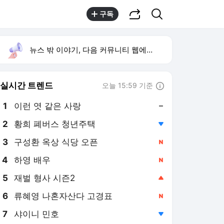
공유하기
검색
구독
뉴스 밖 이야기, 다음 커뮤니티 웹에서 보기
실시간 트렌드
오늘 15:59 기준
툴팁보기
1
이런 엿 같은 사랑
,유지
2
황희 폐버스 청년주택
,하락
3
구성환 옥상 식당 오픈
,신규
4
하영 배우
,신규
5
재벌 형사 시즌2
,상승
6
류혜영 나혼자산다 고경표
,신규
7
샤이니 민호
,하락