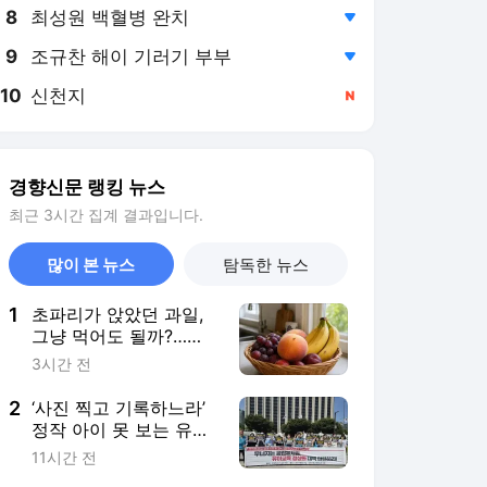
8
최성원 백혈병 완치
,하락
9
조규찬 해이 기러기 부부
,하락
10
신천지
,신규
경향신문 랭킹 뉴스
최근 3시간 집계 결과입니다.
많이 본 뉴스
탐독한 뉴스
1
초파리가 앉았던 과일,
그냥 먹어도 될까?…여
름철 꼭 알아야 할 식품
3시간 전
안전 상식
2
‘사진 찍고 기록하느라’
정작 아이 못 보는 유치
원 교사들···10명 중 3명
11시간 전
“안전지도 공백”