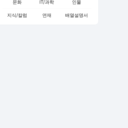
문화
IT/과학
인물
지식/칼럼
연재
배열설명서