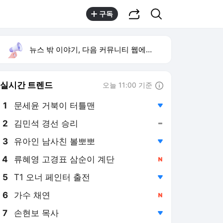
공유하기
검색
구독
뉴스 밖 이야기, 다음 커뮤니티 웹에서 보기
실시간 트렌드
오늘 11:00 기준
툴팁보기
1
문세윤 거북이 터틀맨
,하락
2
김민석 경선 승리
,유지
3
유아인 남사친 볼뽀뽀
,하락
4
류혜영 고경표 삼순이 계단
,신규
5
T1 오너 페인터 출전
,하락
6
가수 채연
,신규
7
손현보 목사
,하락