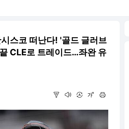
시스코 떠난다! '골드 글러브
진 끝 CLE로 트레이드…좌완 유
요약보기
음성으로 듣기
번역 설정
글씨크기 조절하기
인쇄하기