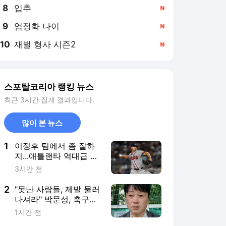
8
입추
,신규
9
엄정화 나이
,신규
10
재벌 형사 시즌2
,신규
스포탈코리아 랭킹 뉴스
최근 3시간 집계 결과입니다.
많이 본 뉴스
1
이정후 팀에서 좀 잘하
지...애틀랜타 역대급 스
틸 트레이드, SF 출신 말
3시간 전
리 대박 터졌다
2
"못난 사람들, 제발 물러
나셔라" 박문성, 축구협
회 사과문에 분노 폭
1시간 전
발!…"어떤 정신머리면