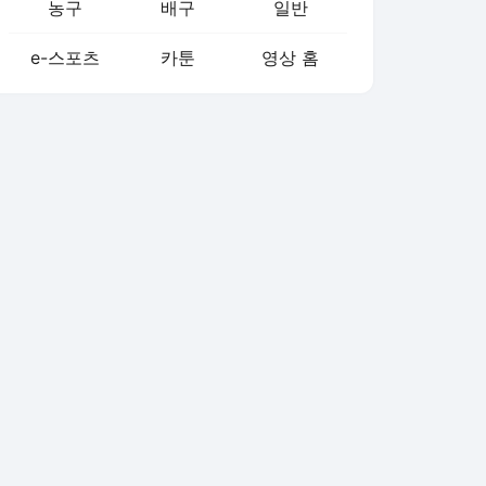
농구
배구
일반
e-스포츠
카툰
영상 홈