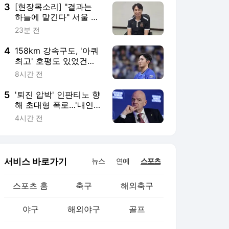
이 따위 글을 쓸 수 있
3
[현장목소리] "결과는
나"
하늘에 맡긴다" 서울 김
기동 감독, 김천상무전
23분 전
배수진..."진짜 중요한 경
기, 준비 정말 열심히 했
4
158km 강속구도, '아쿼
어"
최고' 호평도 있었건
만…'결국 문제는 제구'
8시간 전
극복 못하고 쓸쓸히 한
국 떠나는 미야지
5
'퇴진 압박' 인판티노 향
해 초대형 폭로…'내연
의혹' 부하직원에 UEFA
4시간 전
돈으로 '거액 퇴직금
+MBA 학비' 지급
서비스 바로가기
뉴스
연예
스포츠
스포츠 홈
축구
해외축구
야구
해외야구
골프