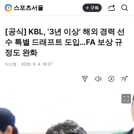
공유하기
통합검색
스포츠서울
구독
[공식] KBL, ‘3년 이상’ 해외 경력 선
수 특별 드래프트 도입…FA 보상 규
정도 완화
이소영
2026. 6. 4. 18:27
요약보기
음성으로 듣기
번역 설정
글씨크기 조절하기
이미지 크게 보기