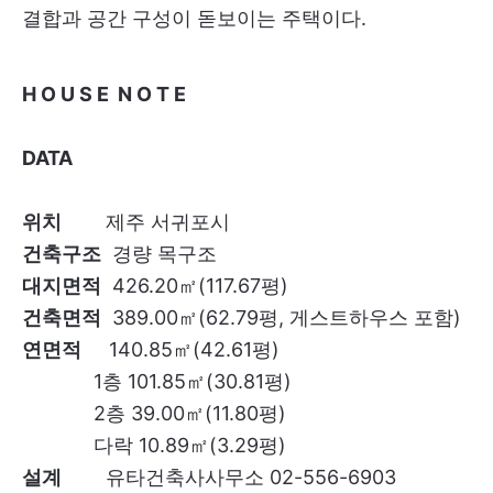
결합과 공간 구성이 돋보이는 주택이다.
H O U S E N O T E
DATA
위치
제주 서귀포시
건축구조
경량 목구조
대지면적
426.20㎡(117.67평)
건축면적
389.00㎡(62.79평, 게스트하우스 포함)
연면적
140.85㎡(42.61평)
1층 101.85㎡(30.81평)
2층 39.00㎡(11.80평)
다락 10.89㎡(3.29평)
설계
유타건축사사무소 02-556-6903