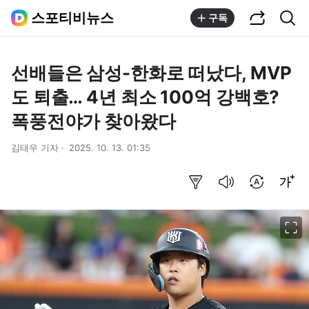
공유하기
통합검색
스포티비뉴스
구독
선배들은 삼성-한화로 떠났다, MVP
도 퇴출… 4년 최소 100억 강백호?
폭풍전야가 찾아왔다
김태우 기자
2025. 10. 13. 01:35
요약보기
음성으로 듣기
번역 설정
글씨크기 조절하기
이미지 크게 보기