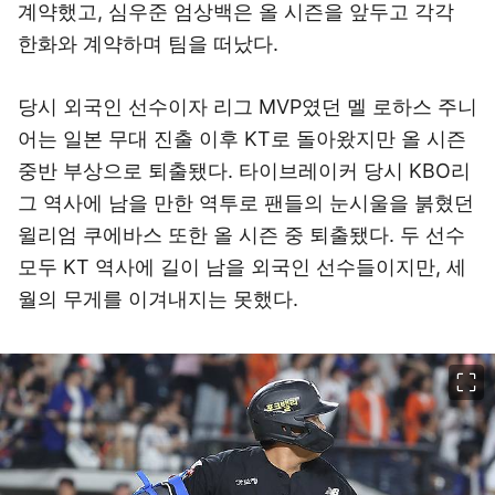
계약했고, 심우준 엄상백은 올 시즌을 앞두고 각각
한화와 계약하며 팀을 떠났다.
당시 외국인 선수이자 리그 MVP였던 멜 로하스 주니
어는 일본 무대 진출 이후 KT로 돌아왔지만 올 시즌
중반 부상으로 퇴출됐다. 타이브레이커 당시 KBO리
그 역사에 남을 만한 역투로 팬들의 눈시울을 붉혔던
윌리엄 쿠에바스 또한 올 시즌 중 퇴출됐다. 두 선수
모두 KT 역사에 길이 남을 외국인 선수들이지만, 세
월의 무게를 이겨내지는 못했다.
이미지 크게 보기