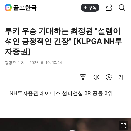
공유하기
통합검색
골프한국
구독
루키 우승 기대하는 최정원 "설렘이
섞인 긍정적인 긴장" [KLPGA NH투
자증권]
강명주 기자
2026. 5. 10. 10:44
요약보기
음성으로 듣기
번역 설정
글씨크기 조절하기
NH투자증권 레이디스 챔피언십 2R 공동 2위
이미지 크게 보기