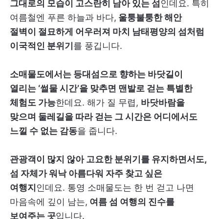
그대로의 모습이 고스란히 남아 있는 섬
인데요. 특히
여름철엔 푸른 하늘과 바다,
울퉁불퉁한 해안
절벽이 절묘하게 어우러져 마치 남태평양의 섬처럼
이국적인 분위기
를 풍깁니다.
소매물도에서는 등대섬으로 향하는 바닷길이
열리는 ‘썰물 시간’을 맞추면 맨발로 걷는 특별한
체험도 가능
한데요. 해가 질 무렵,
바닷바람을
맞으며 둘레길을 따라 걷는 그 시간은 어디에서도
느낄 수 없는 감동
을 줍니다.
관광객이 많지 않아 고요한 분위기를 유지하면서도,
섬 자체가 워낙 아름다워 자주 찾고 싶은
여행지
인데요. 통영 소매물도는 한 번 걷고 나면
마음속에 깊이 남는,
여름 섬 여행의 진수를
보여주는 곳
입니다.