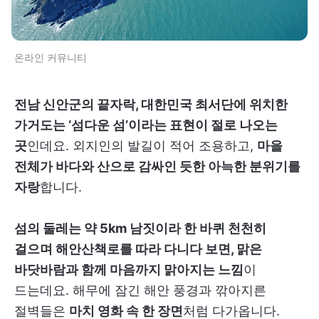
온라인 커뮤니티
전남 신안군의 끝자락, 대한민국 최서단에 위치한
가거도는 ‘섬다운 섬’이라는 표현이 절로 나오는
곳
인데요. 외지인의 발길이 적어 조용하고,
마을
전체가 바다와 산으로 감싸인 듯한 아늑한 분위기를
자랑
합니다.
섬의 둘레는 약 5km 남짓이라 한 바퀴 천천히
걸으며 해안산책로를 따라 다니다 보면, 맑은
바닷바람과 함께 마음까지 맑아지는 느낌
이
드는데요. 해무에 잠긴 해안 풍경과 깎아지른
절벽들은
마치 영화 속 한 장면
처럼 다가옵니다.