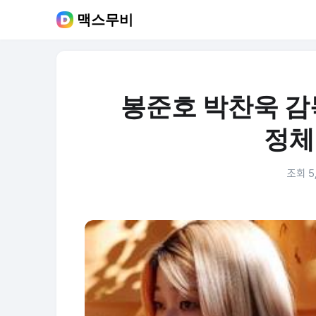
맥스무비
봉준호 박찬욱 감
정체는
조회 5