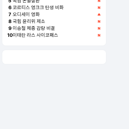
폭염 온열질환
5
코르티스 영크크 탄생 비화
6
오디세이 영화
7
국힘 윤리위 제소
8
이승철 체중 감량 비결
9
이태란 라스 사이코패스
10