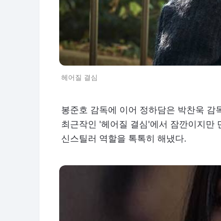
헤어질 결심
봉준호 감독에 이어 정하담은 박찬욱 감독
최근작인 '헤어질 결심'에서 잠깐이지만
신스틸러 역할을 톡톡히 해냈다.