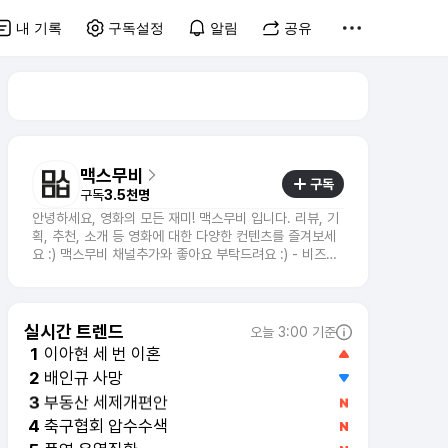
내 기록
구독설정
알림
공유
맥스무비
구독
구독
3.5천명
안녕하세요, 영화의 모든 재미! 맥스무비 입니다. 리뷰, 기
획, 추천, 소개 등 영화에 대한 다양한 컨텐츠를 즐겨보세
요 :) 맥스무비 채널추가와 좋아요 부탁드려요 :) - 비즈니
스 문의 : mkt@maxmovie.com
실시간 트렌드
오늘 3:00 기준
이아현 세 번 이혼
1
배인규 사망
2
부동산 세제개편안
3
축구협회 압수수색
4