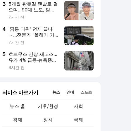
3
6개월 황톳길 맨발로 걸
으며…90대 노모, 알츠
하이머 이겨냈다 [박동
7시간 전
창의 맨발걷기學]
4
'찜통 더위' 언제 끝나
나…전문가 "올해가 가
장 덜 더운 여름 될 수
7시간 전
도"
5
호르무즈 긴장 재고조…
유가 4% 급등·뉴욕증시
하락
6시간 전
서비스 바로가기
뉴스
연예
스포츠
뉴스 홈
기후/환경
사회
경제
정치
국제