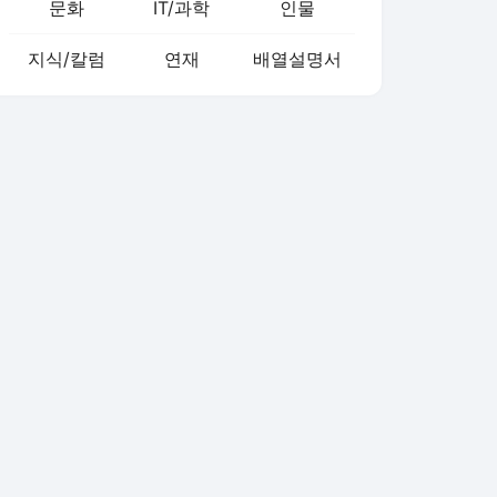
문화
IT/과학
인물
지식/칼럼
연재
배열설명서