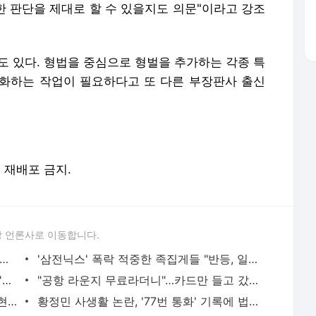
한 판단을 제대로 할 수 있을지도 의문"이라고 강조
도 있다. 형법을 중심으로 형벌을 추가하는 각종 특
화하는 작업이 필요하다고 또 다른 부장판사 출신
및 재배포 금지.
 언론사로 이동합니다.
 아파트 방화사건 수사팀장 숨진 채 발견…사망 경위 조사
'삼전닉스' 폭락 적중한 족집게들 "반등, 일회성 아니다"면서... AI 과잉투자엔 '우려'
日 유명 영화배우, 자택서 숨진 채 발견…'마약투약 혐의'
"공항 라운지 무료라더니"…카드만 들고 갔다간 '헛걸음'
"김밥 2알 겨우 먹어"...앙상하게 마른 고현정, 다이어트 아닌 '음식 공포증' 고백 [헬스톡]
황정민 사생활 논란, '77번 통화' 기록에 법조계 주목