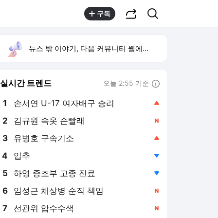
공유하기
검색
구독
뉴스 밖 이야기, 다음 커뮤니티 웹에서 보기
실시간 트렌드
오늘 2:55 기준
툴팁보기
1
손서연 U-17 여자배구 승리
,상승
2
김규원 속옷 손빨래
,신규
3
유병호 구속기소
,상승
4
입추
,하락
5
하영 증조부 고종 진료
,하락
6
임성근 채상병 순직 책임
,신규
7
선관위 압수수색
,신규