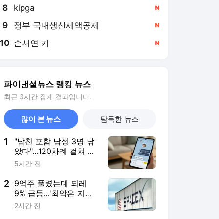
8
klpga
,신규
9
정부 국내생산세액공제
,신규
10
손서연 키
,신규
파이낸셜뉴스 랭킹 뉴스
최근 3시간 집계 결과입니다.
많이 본 뉴스
탐독한 뉴스
1
"남친 포함 남성 3명 낚
았다"…120차례 걸쳐 2
억 가로챈 '4억 채무자'
5시간 전
[사기꾼들]
2
9억주 풀렸는데 되레
9% 급등…'최악은 지났
다'는 스페이스X 투자자
2시간 전
들