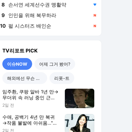
8
손서연 세계선수권 맹활약
,하락
9
인민을 위해 복무하라
,신규
10
펄 시스터즈 배인순
,신규
TV리포트
PICK
이슈NOW
어제 그거 봤어?
해외에선 무슨 일이?
리폿-트
임주환, 쿠팡 알바 1년 만→
무더위 속 러닝 중인 근황
[RE:스타]
2일 전
수애, 공백기 4년 만 복귀
→작품 불발에 아쉬움…"쉬
는 동안 계속 기다려"
2일 전