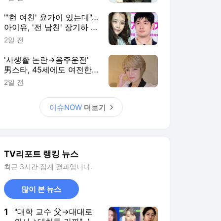
"'현 여친' 윤가이 있는데"…
아이유, '전 남친' 장기하 노
래 언급에 갑론을박
2일 전
'사생활 논란→음주운전'
男스타, 45세에도 여전한
꽃미모…母과 달달한 시간
2일 전
[RE:스타]
이슈NOW
더보기
TV리포트 랭킹 뉴스
최근 3시간 집계 결과입니다.
많이 본 뉴스
1
"대학 교수 父→대대로