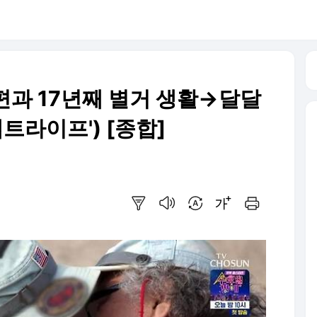
남편과 17년째 별거 생활→달달
트라이프') [종합]
요약보기
음성으로 듣기
번역 설정
글씨크기 조절하기
인쇄하기