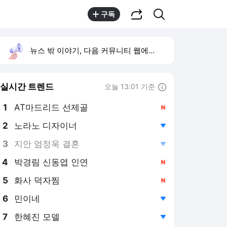
공유하기
검색
구독
뉴스 밖 이야기, 다음 커뮤니티 웹에서 보기
실시간 트렌드
오늘 13:01 기준
툴팁보기
1
AT마드리드 선제골
,신규
2
노라노 디자이너
,하락
3
지안 엄정욱 결혼
,하락
4
박경림 신동엽 인연
,신규
5
화사 덕자찜
,신규
6
민이네
,하락
7
한혜진 모델
,하락