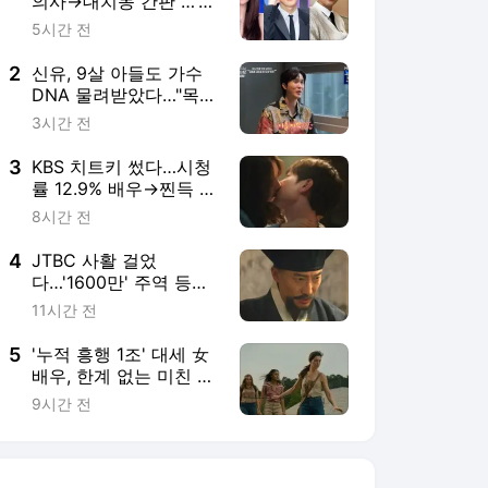
의사→대치동 간판"…'금
수저·초엘리트' 집안 공
5시간 전
개한 ★들 [종합]
2
신유, 9살 아들도 가수
DNA 물려받았다…"목소
리 예뻐" 자랑 ('알토란')
3시간 전
[종합]
3
KBS 치트키 썼다…시청
률 12.9% 배우→찐득 로
맨스로 안방 극장 접수
8시간 전
예고한 韓 드라마 ('너다
연')
4
JTBC 사활 걸었
다…'1600만' 주역 등에
업고 '재편성' 카드 꺼낸
11시간 전
韓 드라마 ('꽃파당')
5
'누적 흥행 1조' 대세 女
배우, 한계 없는 미친 도
전→역대급 파격 변신…
9시간 전
반응 뜨거운 美 영화