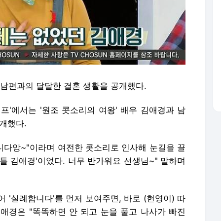
 남편과의 달달한 결혼 생활을 공개했다.
라이프'에서는 '원조 콧소리의 여왕' 배우 김애경과 남
개했다.
다앙~"이라며 여전한 콧소리로 인사해 눈길을 끌
'리틀 김애경'이었다. 너무 반가워요 선생님~" 말하며
 '실례합니다'를 먼저 보여주면, 바로 (현영이) 따
김애경은 "똑똑하면 안 되고 눈을 풀고 나사가 빠진