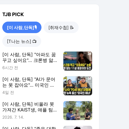
TJB
PICK
[이 사람,단독]🎙️
[취재수첩] 📝
[T나는 뉴스] 📺
[이 사람, 단독] "아파도 꿈
꾸고 싶어요"… 크론병 앓
는 초4 로운이가 국회로 간
6시간 전
이유
[이 사람, 단독] "AI가 문어
는 못 잡아요"… 미국인 해
녀가 말한 'NEW 해녀 시
4일 전
대'
[이 사람, 단독] 비올라 못
가져간 KAIST생, 애플 팀
쿡 앞에 섰다
2026. 7. 14.
[이 사람, 단독] "좋은 대학