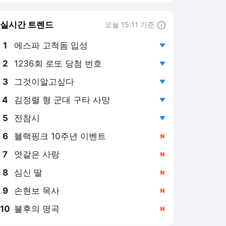
실시간 트렌드
오늘 15:11 기준
툴팁보기
1
에스파 고척돔 입성
,하락
3
그것이알고싶다
,하락
4
김정렬 형 군대 구타 사망
,하락
5
전참시
,하락
6
블랙핑크 10주년 이벤트
,신규
7
엿같은 사랑
,신규
8
심신 딸
,신규
9
손현보 목사
,신규
10
불후의 명곡
,신규