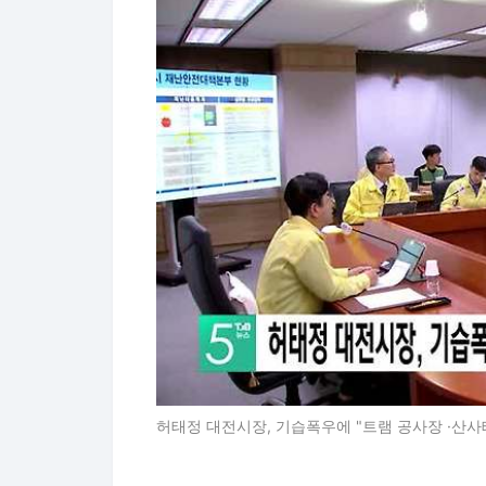
허태정 대전시장, 기습폭우에 "트램 공사장 ·산사