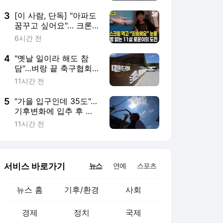
3
[이 사람, 단독] "아파도
꿈꾸고 싶어요"… 크론
병 앓는 초4 로운이가
6시간 전
국회로 간 이유
4
"옛날 일이라 해도 참
담"…벼랑 끝 축구협회
"강도 높은 쇄신" 공식
11시간 전
사과
5
"가을 입구인데 35도"…
기후변화에 입추 후 온
열질환 3배 급증
11시간 전
서비스 바로가기
뉴스
연예
스포츠
뉴스 홈
기후/환경
사회
경제
정치
국제