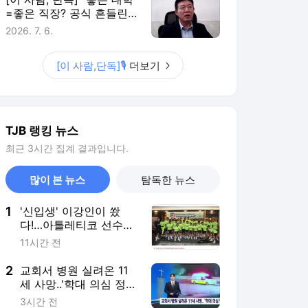
=좋은 직장? 공식 흔들린
다"…NYT도 찾은 충북반도
2026. 7. 6.
체고
[이 사람,단독]🎙️
더보기
TJB 랭킹 뉴스
최근 3시간 집계 결과입니다.
많이 본 뉴스
탐독한 뉴스
1
'신입생' 이강인이 쐈
다!…아틀레티코 선수단
80명 초대해 한식 만찬
11시간 전
2
교회서 병원 실려온 11
세 사망..'학대 의심 정
황'
3시간 전