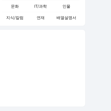
문화
IT/과학
인물
지식/칼럼
연재
배열설명서