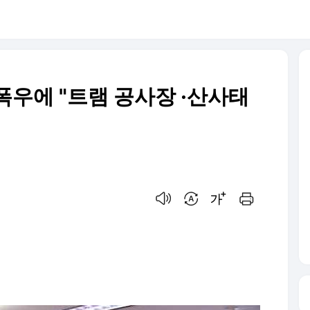
폭우에 "트램 공사장 ·산사태
음성으로 듣기
번역 설정
글씨크기 조절하기
인쇄하기