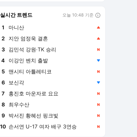
실시간 트렌드
오늘 10:48 기준
툴팁보기
1
마니산
,상승
2
지안 엄정욱 결혼
,상승
3
김민석 강원·TK 승리
,신규
4
이강인 벤치 출발
,하락
5
맨시티 아틀레티코
,신규
6
보신각
,하락
7
홍진호 마운자로 요요
,신규
8
최우수산
,신규
9
박서진 황혜선 핑크빛
,신규
10
손서연 U-17 여자 배구 3연승
,신규