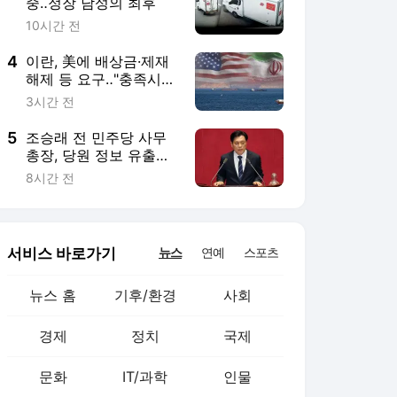
중‥정장 남성의 최후
10시간 전
4
이란, 美에 배상금·제재
해제 등 요구‥"충족시까
지 호르무즈 폐쇄"
3시간 전
5
조승래 전 민주당 사무
총장, 당원 정보 유출에
"책임 통감‥보안 쇄신
8시간 전
협조"
서비스 바로가기
뉴스
연예
스포츠
뉴스 홈
기후/환경
사회
경제
정치
국제
문화
IT/과학
인물