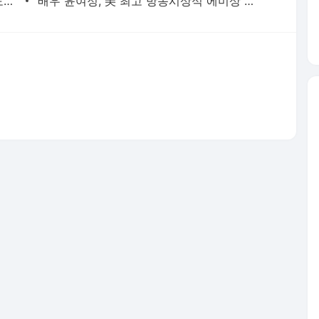
맞아 죽을 각오 했다는 이정현 "호남 반도체공장? 노벨상 주고 싶어" [모닝콜]
배우 윤여정, 美 최고 방송시상식 에미상 여우조연상 후보에