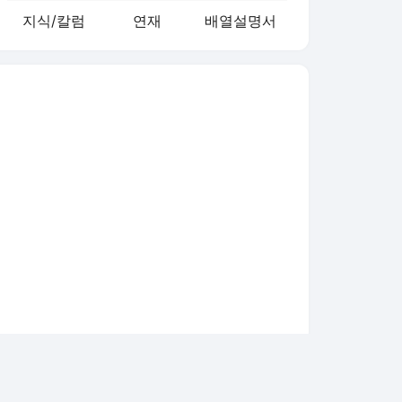
지식/칼럼
연재
배열설명서