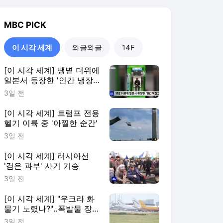
MBC
PICK
이 시각 세계
와글와글
14F
[이 시각 세계] 땡볕 더위에
일본서 등장한 '인간 냉장
고'
3일 전
[이 시각 세계] 트럼프 전용
헬기 이륙 중 '아찔한 순간'
3일 전
[이 시각 세계] 러시아선
'검은 과부' 사기 기승
3일 전
[이 시각 세계] "우크라 화
물기 노렸나?"‥폭발물 장
착 드론 발견
3일 전