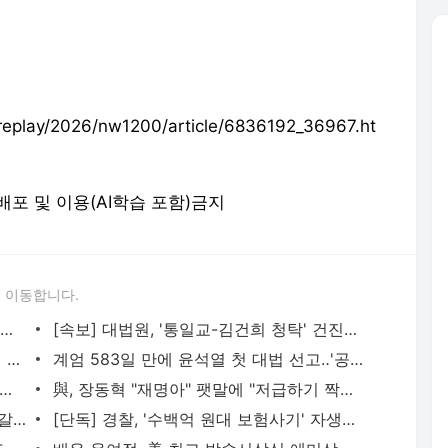
eplay/2026/nw1200/article/6836192_36967.ht
 재배포 및 이용(AI학습 포함)금지
 이동합니다.
수도권 호우경보‥내일까지 중부 150mm↑ 폭우
[속보] 대법원, '통일교-김건희 청탁' 건진법사 징역 5년 확정
국회 문체위, 오는 22일 축구협회 청문회 개최‥홍명보·손흥민 등 부른다
계엄 583일 만에 윤석열 첫 대법 선고‥'공수처 체포방해' 혐의
교 남단 진입부에 9cm 단차‥서울시 "10년 전 발생‥안전 우려 없어"
與, 장동혁 "재명아" 팻말에 "저급하기 짝이 없는 망동"
"나는 암살대상 1순위" 귀국길에 전용기 갈아탄 트럼프
[단독] 경찰, '수백억 원대 보험사기' 자생한방병원 압수수색