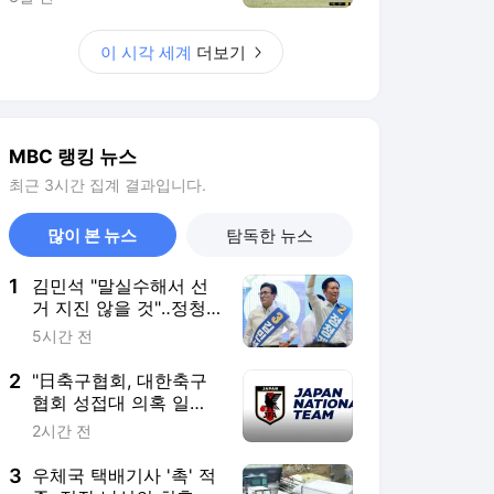
이 시각 세계
더보기
MBC 랭킹 뉴스
최근 3시간 집계 결과입니다.
많이 본 뉴스
탐독한 뉴스
1
김민석 "말실수해서 선
거 지진 않을 것"‥정청
래 "당 대표 된 양 행동"
5시간 전
2
"日축구협회, 대한축구
협회 성접대 의혹 일본
인 심판 4명 조사 중"
2시간 전
3
우체국 택배기사 '촉' 적