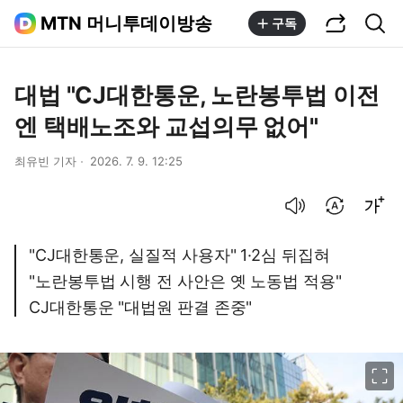
공유하기
통합검색
MTN 머니투데이방송
구독
대법 "CJ대한통운, 노란봉투법 이전
엔 택배노조와 교섭의무 없어"
최유빈 기자
2026. 7. 9. 12:25
음성으로 듣기
번역 설정
글씨크기 조절하기
"CJ대한통운, 실질적 사용자" 1·2심 뒤집혀
"노란봉투법 시행 전 사안은 옛 노동법 적용"
CJ대한통운 "대법원 판결 존중"
이미지 크게 보기