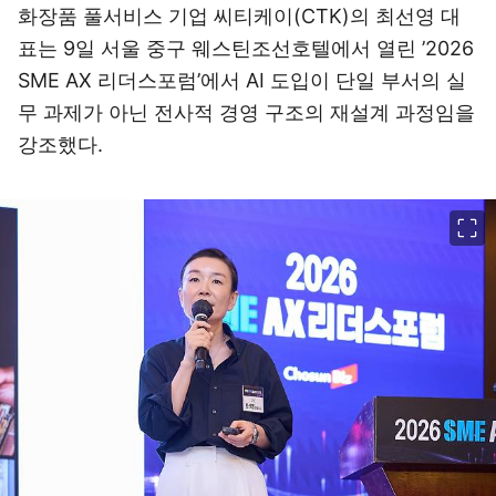
화장품 풀서비스 기업 씨티케이(CTK)의 최선영 대
표는 9일 서울 중구 웨스틴조선호텔에서 열린 ’2026
SME AX 리더스포럼’에서 AI 도입이 단일 부서의 실
무 과제가 아닌 전사적 경영 구조의 재설계 과정임을
강조했다.
이미지 크게 보기