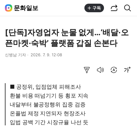
공유하기
통합검색
문화일보
구독
[단독]자영업자 눈물 없게…‘배달·오
픈마켓·숙박’ 플랫폼 갑질 손본다
신병남 기자
2026. 7. 9. 12:08
요약보기
음성으로 듣기
번역 설정
글씨크기 조절하기
■ 공정위, 입점업체 피해조사
환불 비용 떠넘기기 등 횡포 지속
내달부터 불공정행위 집중 검증
온플법 제정 지연되자 현장조사
입법 공백 기간 시장규율 나선 듯