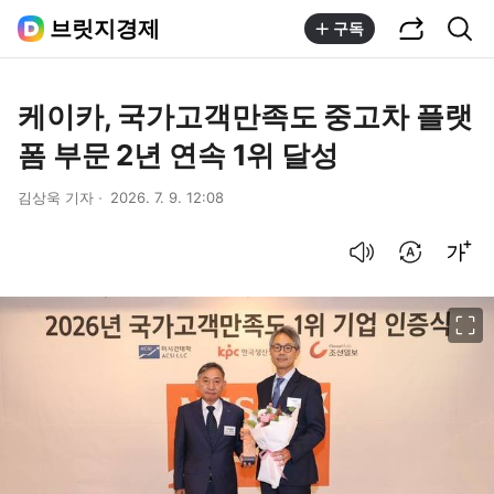
공유하기
통합검색
브릿지경제
구독
케이카, 국가고객만족도 중고차 플랫
폼 부문 2년 연속 1위 달성
김상욱 기자
2026. 7. 9. 12:08
음성으로 듣기
번역 설정
글씨크기 조절하기
이미지 크게 보기