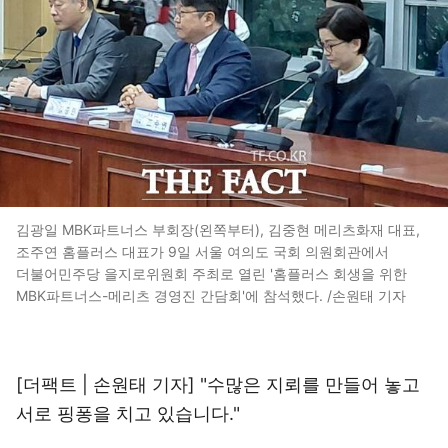
김광일 MBK파트너스 부회장(왼쪽부터), 김중현 메리츠화재 대표,
조주연 홈플러스 대표가 9일 서울 여의도 국회 의원회관에서
더불어민주당 을지로위원회 주최로 열린 '홈플러스 회생을 위한
MBK파트너스-메리츠 경영진 간담회'에 참석했다. /손원태 기자
[더팩트 | 손원태 기자] "수많은 지뢰를 만들어 놓고
서로 핑퐁을 치고 있습니다."