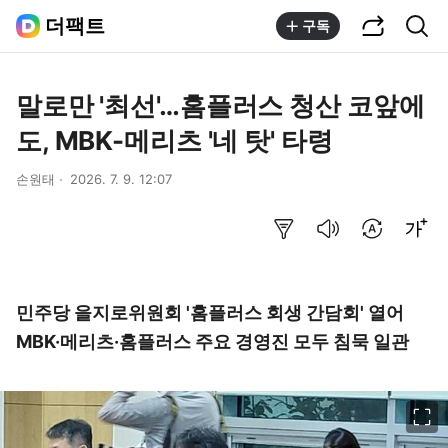
공유하기
통합검색
더팩트
구독
말로만 '최선'…홈플러스 청산 코앞에
도, MBK-메리츠 '네 탓' 타령
손원태
2026. 7. 9. 12:07
요약보기
음성으로 듣기
번역 설정
글씨크기 조절하기
민주당 을지로위원회 '홈플러스 회생 간담회' 열어
MBK·메리츠·홈플러스 주요 경영진 모두 침묵 일관
이미지 크게 보기