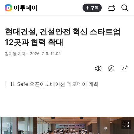
공유하기
통합검색
이투데이
구독
현대건설, 건설안전 혁신 스타트업
12곳과 협력 확대
김지영 기자
2026. 7. 9. 12:02
음성으로 듣기
번역 설정
글씨크기 조절하기
H-Safe 오픈이노베이션 데모데이 개최
이미지 크게 보기