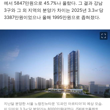
에서 5847만원으로 45.7%나 올랐다. 그 결과 강남
3구와 그 외 지역의 분양가 차이는 2025년 3.3㎡당
3387만원이었으나 올해 1995만원으로 좁혀졌다.
이미지 크게 보기
지난달 분양한 서울 노량진뉴타운 ‘드파인 아르티아’의 예상 모습.
이 단지의 3.3㎡당 분양가는 8000만원대였다. /SK에코플랜트