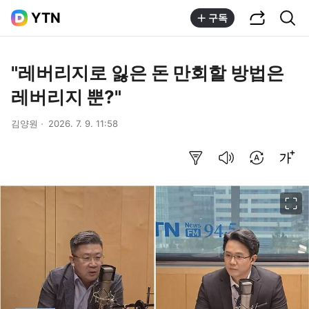
공유하기
통합검색
YTN
구독
"레버리지로 잃은 돈 만회할 방법은
레버리지 뿐?"
김양원
2026. 7. 9. 11:58
요약보기
음성으로 듣기
번역 설정
글씨크기 조절하기
이미지 크게 보기