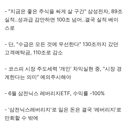
- "지금은 좋은 주식을 싸게 살 구간" 삼성전자, 89조
실적..성과급 감안하면 100조 넘어..결국 실적 베이
스로
- 단, "수급은 모든 것에 우선한다" 130조까지 갔던
고객예탁금, 110조로 감소
- 코스피 시장 주도세력 '개인' 차익실현 중, "시장 경
계한다는 의미" 예의주시해야
- 6월 삼전닉스 레버리지ETF, 수익률 -100%
- '삼전닉스레버리지'로 잃은 돈은 결국 '레버리지'로
만회할 수 밖에