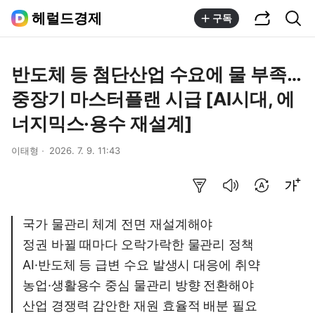
공유하기
통합검색
헤럴드경제
구독
반도체 등 첨단산업 수요에 물 부족…
중장기 마스터플랜 시급 [AI시대, 에
너지믹스·용수 재설계]
이태형
2026. 7. 9. 11:43
요약보기
음성으로 듣기
번역 설정
글씨크기 조절하기
국가 물관리 체계 전면 재설계해야
정권 바뀔 때마다 오락가락한 물관리 정책
AI·반도체 등 급변 수요 발생시 대응에 취약
농업·생활용수 중심 물관리 방향 전환해야
산업 경쟁력 감안한 재원 효율적 배분 필요