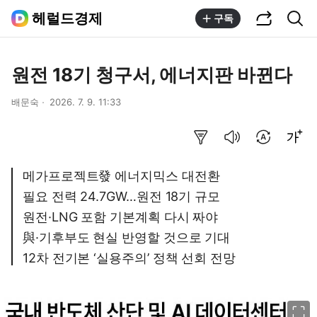
공유하기
통합검색
헤럴드경제
구독
원전 18기 청구서, 에너지판 바뀐다
배문숙
2026. 7. 9. 11:33
요약보기
음성으로 듣기
번역 설정
글씨크기 조절하기
메가프로젝트發 에너지믹스 대전환
필요 전력 24.7GW…원전 18기 규모
원전·LNG 포함 기본계획 다시 짜야
與·기후부도 현실 반영할 것으로 기대
12차 전기본 ‘실용주의’ 정책 선회 전망
이미지 크게 보기