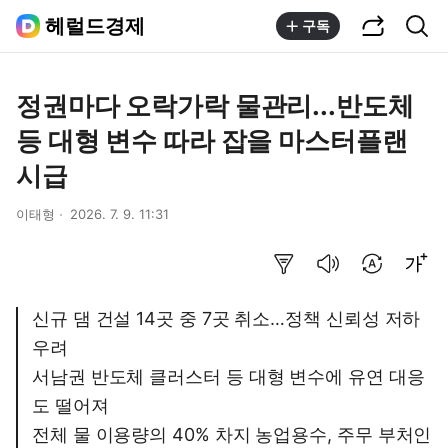
공유하기
통합검색
헤럴드경제
구독
정권마다 오락가락 물관리...반도체
등 대형 변수 따라 잡을 마스터플랜
시급
이태형
2026. 7. 9. 11:31
요약보기
음성으로 듣기
번역 설정
글씨크기 조절하기
신규 댐 건설 14곳 중 7곳 취소…정책 신뢰성 저하
우려
서남권 반도체 클러스터 등 대형 변수에 유연 대응
도 떨어져
전체 물 이용량의 40% 차지 농업용수, 주무 부처인