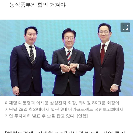
농식품부와 협의 거쳐야
이미지 크게 보기
이재명 대통령과 이재용 삼성전자 회장, 최태원 SK그룹 회장이
지난달 29일 청와대에서 열린 3대 메가프로젝트 국민보고회에서
기업 투자계획 발표 후 손을 잡고 있다. [연합]